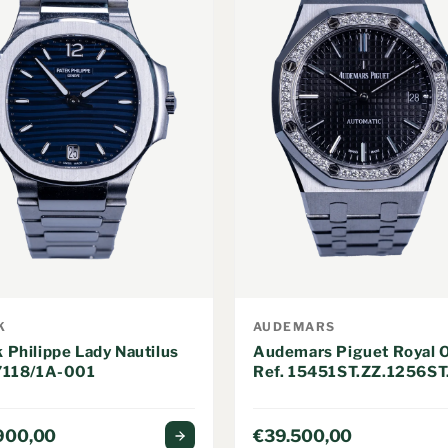
K
AUDEMARS
 Philippe Lady Nautilus
Audemars Piguet Royal 
 7118/1A-001
Ref. 15451ST.ZZ.1256ST
900,00
€39.500,00