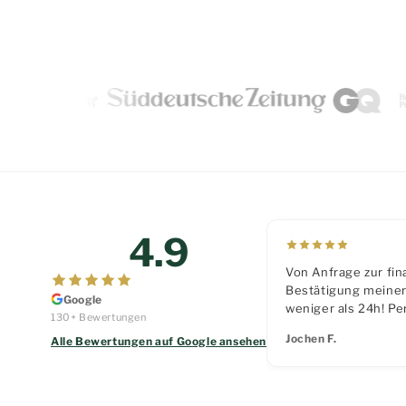
4.9
Von Anfrage zur fin
Bestätigung meine
Google
weniger als 24h! Pe
130+ Bewertungen
direkter Kontakt un
Jochen F.
Alle Bewertungen auf Google ansehen
Service inklusive 