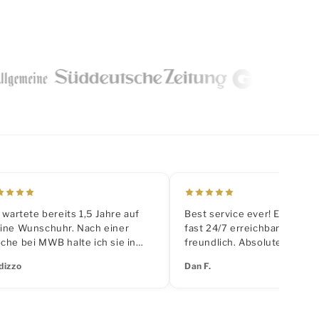
 wartete bereits 1,5 Jahre auf
Best service ever! Extrem sc
ine Wunschuhr. Nach einer
fast 24/7 erreichbar und su
che bei MWB halte ich sie in
freundlich. Absolute Empfe
inen Händen. Absolut
dizzo
Dan F.
fessionell und zuverlässig.