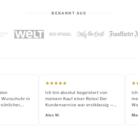
BEKANNT AUS
alen
Ich bin absolut begeistert von
Ich
r Wunschuhr in
meinem Kauf einer Rolex! Der
me
rsönlicher,
Kundenservice war erstklassig —
Wo
d perfekter
schnell, kompetent und immer
me
Alex W.
Ma
Uhrenanpassung.
erreichbar.
pro