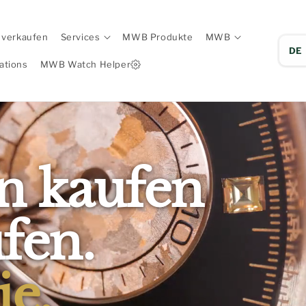
 verkaufen
Services
MWB Produkte
MWB
DE
ations
MWB Watch Helper
n kaufen
fen.
ie.