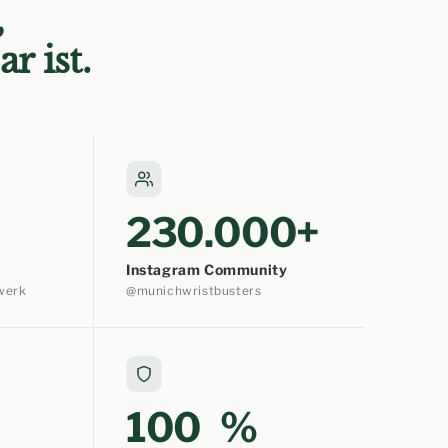
,
r ist.
230.000+
Instagram Community
werk
@munichwristbusters
100 %