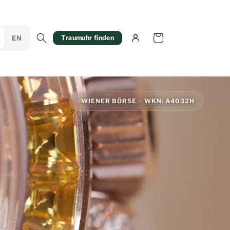
Mein
Warenkorb
EN
Traumuhr finden
Konto
WIENER BÖRSE · WKN: A4032H